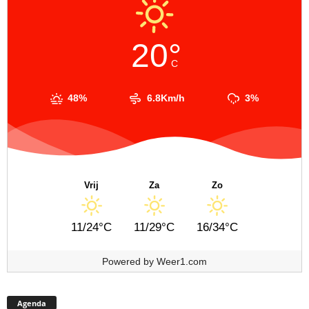
20°
C
48%
6.8Km/h
3%
Vrij
Za
Zo
11/24°C
11/29°C
16/34°C
Powered by
Weer1.com
Agenda