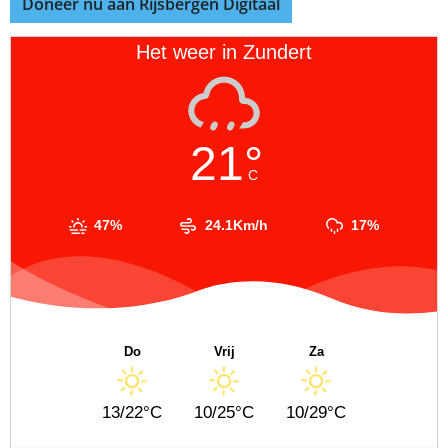
Doneer nu aan Rijsbergen Digitaal
Het weer in Zundert
21°
C
47%
24.1Km/h
17%
Do
Vrij
Za
13/22°C
10/25°C
10/29°C