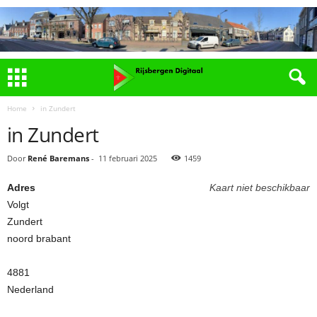
Home
in Zundert
in Zundert
Door
René Baremans
-
11 februari 2025
1459
Adres
Kaart niet beschikbaar
Volgt
Zundert
noord brabant
4881
Nederland