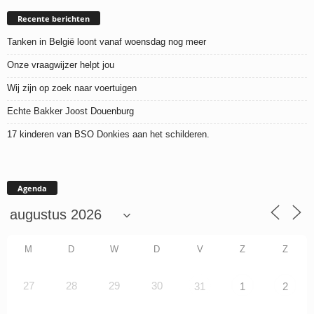
Recente berichten
Tanken in België loont vanaf woensdag nog meer
Onze vraagwijzer helpt jou
Wij zijn op zoek naar voertuigen
Echte Bakker Joost Douenburg
17 kinderen van BSO Donkies aan het schilderen.
Agenda
M
D
W
D
V
Z
Z
27
28
29
30
31
1
2