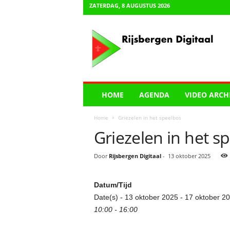
ZATERDAG, 8 AUGUSTUS 2026
R
i
j
s
b
e
r
HOME
AGENDA
VIDEO ARCH
g
e
Home
Griezelen in het speelbos
n
Griezelen in het s
D
i
g
Door
Rijsbergen Digitaal
-
13 oktober 2025
i
t
Datum/Tijd
a
a
Date(s) - 13 oktober 2025 - 17 oktober 2
l
10:00 - 16:00