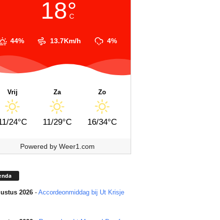
18°
C
44%
13.7Km/h
4%
Vrij
Za
Zo
11/24°C
11/29°C
16/34°C
Powered by
Weer1.com
enda
ustus 2026
-
Accordeonmiddag bij Ut Krisje