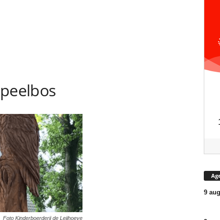
speelbos
Ag
9 aug
Foto Kinderboerderij de Leijhoeve