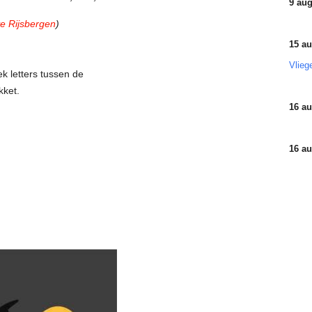
9 aug
ve Rijsbergen
)
15 au
Vlieg
k letters tussen de
kket.
16 au
16 au