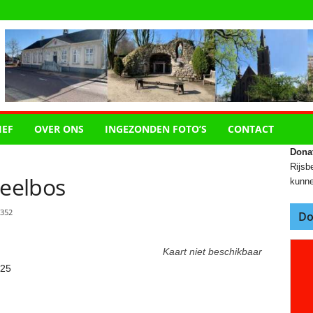
IEF
OVER ONS
INGEZONDEN FOTO’S
CONTACT
Dona
Rijsbe
peelbos
kunne
352
Do
Kaart niet beschikbaar
025