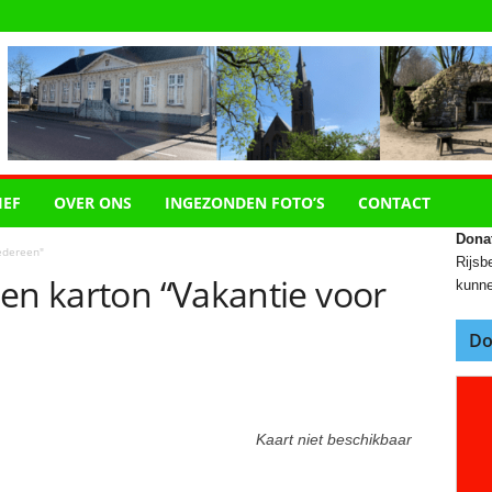
IEF
OVER ONS
INGEZONDEN FOTO’S
CONTACT
Dona
edereen"
Rijsbe
en karton “Vakantie voor
kunne
Do
Kaart niet beschikbaar