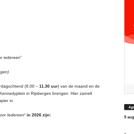
or iedereen”
rgen)
erdagochtend (8.00 –
11.30 uur
) van de maand en de
 Kennedyplein in Rijsbergen brengen. Hier zamelt
pier in.
Ag
voor Iedereen
‘ in 2026 zijn:
9 aug