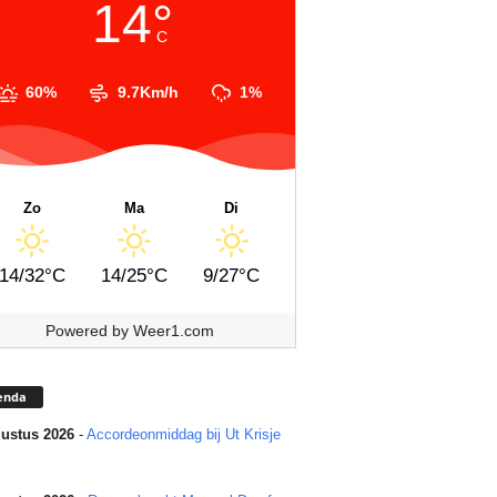
14°
C
60%
9.7Km/h
1%
Zo
Ma
Di
14/32°C
14/25°C
9/27°C
Powered by
Weer1.com
enda
ustus 2026
-
Accordeonmiddag bij Ut Krisje