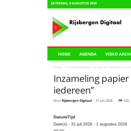
ZATERDAG, 8 AUGUSTUS 2026
R
i
j
s
b
e
r
HOME
AGENDA
VIDEO ARCH
g
e
Home
Inzameling papier en karton "Vakantie voor i
n
Inzameling papier 
D
i
iedereen”
g
i
t
Door
Rijsbergen Digitaal
-
31 juli 2026
525
a
a
Datum/Tijd
l
Date(s) - 31 juli 2026 - 1 augustus 2026