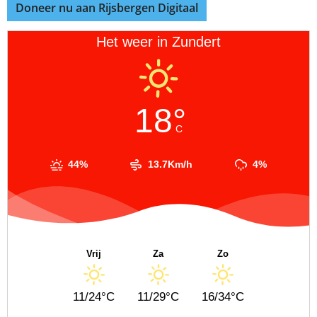
Doneer nu aan Rijsbergen Digitaal
Het weer in Zundert
18°
C
44%
13.7Km/h
4%
Vrij
Za
Zo
11/24°C
11/29°C
16/34°C