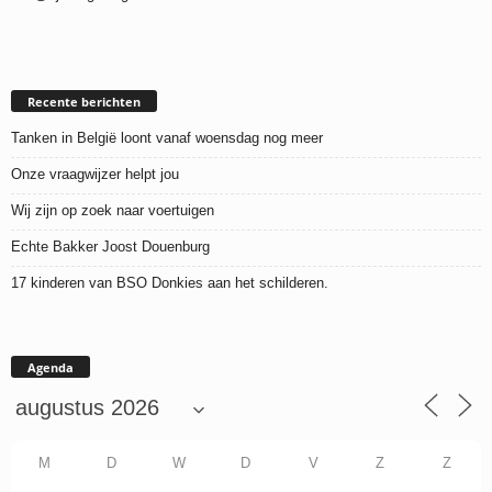
Recente berichten
Tanken in België loont vanaf woensdag nog meer
Onze vraagwijzer helpt jou
Wij zijn op zoek naar voertuigen
Echte Bakker Joost Douenburg
17 kinderen van BSO Donkies aan het schilderen.
Agenda
M
D
W
D
V
Z
Z