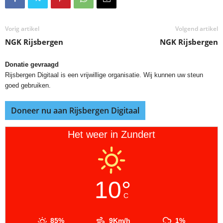
Vorig artikel
Volgend artikel
NGK Rijsbergen
NGK Rijsbergen
Donatie gevraagd
Rijsbergen Digitaal is een vrijwillige organisatie. Wij kunnen uw steun
goed gebruiken.
Doneer nu aan Rijsbergen Digitaal
Het weer in Zundert
10°
C
85%
9Km/h
1%