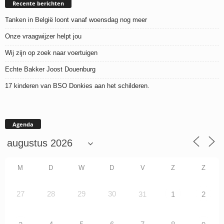
Recente berichten
Tanken in België loont vanaf woensdag nog meer
Onze vraagwijzer helpt jou
Wij zijn op zoek naar voertuigen
Echte Bakker Joost Douenburg
17 kinderen van BSO Donkies aan het schilderen.
Agenda
M
D
W
D
V
Z
Z
27
28
29
30
31
1
2