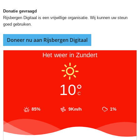
Donatie gevraagd
Rijsbergen Digitaal is een vrijwillige organisatie. Wij kunnen uw steun
goed gebruiken.
Doneer nu aan Rijsbergen Digitaal
Het weer in Zundert
10°
C
85%
9Km/h
1%