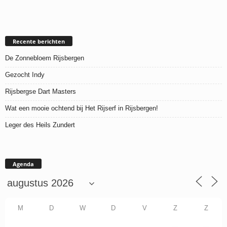
Recente berichten
De Zonnebloem Rijsbergen
Gezocht Indy
Rijsbergse Dart Masters
Wat een mooie ochtend bij Het Rijserf in Rijsbergen!
Leger des Heils Zundert
Agenda
M
D
W
D
V
Z
Z