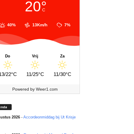
20°
C
40%
13Km/h
7%
Do
Vrij
Za
13/22°C
11/25°C
11/30°C
Powered by
Weer1.com
enda
ustus 2026
-
Accordeonmiddag bij Ut Krisje