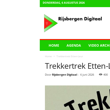
DONDERDAG, 6 AUGUSTUS 2026
R
i
j
s
b
e
r
HOME
AGENDA
VIDEO ARCH
g
e
Home
Trekkertrek Etten-Leur
n
Trekkertrek Etten-
D
i
g
Door
Rijsbergen Digitaal
-
6 juni 2026
400
i
t
a
a
l