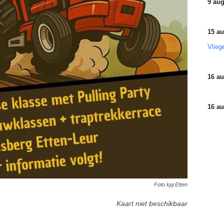
9 aug
15 au
Vlieg
16 au
16 au
Foto kpj Etten
Kaart niet beschikbaar