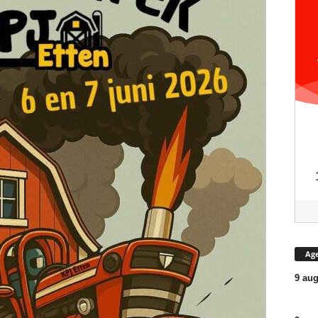
Ag
9 aug