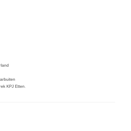
rland
arbuiten
rek KPJ Etten.