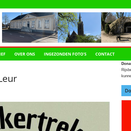
IEF
OVER ONS
INGEZONDEN FOTO’S
CONTACT
Dona
Rijsbe
Leur
kunne
Do