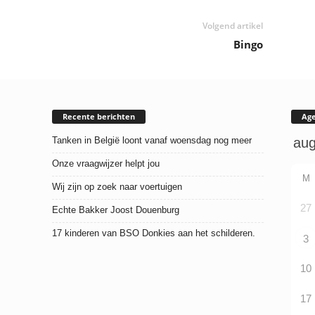
Volgend artikel
Bingo
Recente berichten
Ag
Tanken in België loont vanaf woensdag nog meer
Onze vraagwijzer helpt jou
M
Wij zijn op zoek naar voertuigen
27
Echte Bakker Joost Douenburg
17 kinderen van BSO Donkies aan het schilderen.
3
10
17