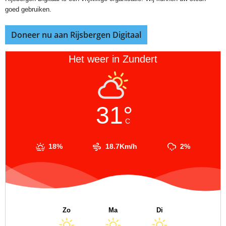
goed gebruiken.
Doneer nu aan Rijsbergen Digitaal
Het weer in Zundert
31°
C
18%
18.7Km/h
2%
Zo
Ma
Di