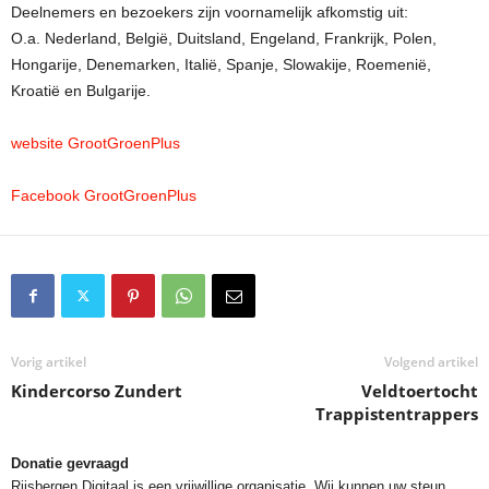
Deelnemers en bezoekers zijn voornamelijk afkomstig uit:
O.a. Nederland, België, Duitsland, Engeland, Frankrijk, Polen,
Hongarije, Denemarken, Italië, Spanje, Slowakije, Roemenië,
Kroatië en Bulgarije.
website GrootGroenPlus
Facebook GrootGroenPlus
Vorig artikel
Volgend artikel
Kindercorso Zundert
Veldtoertocht
Trappistentrappers
Donatie gevraagd
Rijsbergen Digitaal is een vrijwillige organisatie. Wij kunnen uw steun