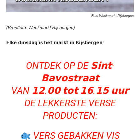
Foto Weekmarkt Rijsbergen
(Bron/foto: Weekmarkt Rijsbergen)
𝗘𝗹𝗸𝗲 𝗱𝗶𝗻𝘀𝗱𝗮𝗴 𝗶𝘀 𝗵𝗲𝘁 𝗺𝗮𝗿𝗸𝘁 𝗶𝗻 𝗥𝗶𝗷𝘀𝗯𝗲𝗿𝗴𝗲𝗻!
ONTDEK OP DE 𝗦𝗶𝗻𝘁-
𝗕𝗮𝘃𝗼𝘀𝘁𝗿𝗮𝗮𝘁
VAN 𝟭𝟮.𝟬𝟬 𝘁𝗼𝘁 𝟭𝟲.𝟭𝟱 𝘂𝘂𝗿
DE LEKKERSTE VERSE
PRODUCTEN:
VERS GEBAKKEN VIS