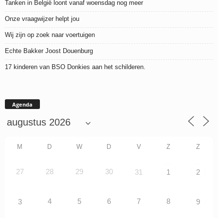
Tanken in België loont vanaf woensdag nog meer
Onze vraagwijzer helpt jou
Wij zijn op zoek naar voertuigen
Echte Bakker Joost Douenburg
17 kinderen van BSO Donkies aan het schilderen.
Agenda
M
D
W
D
V
Z
Z
27
28
29
30
31
1
2
4
5
6
7
8
3
9