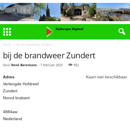
Home
bij de brandweer Zundert
bij de brandweer Zundert
Door
René Baremans
-
7 februari 2025
852
Adres
Kaart niet beschikbaar
Verlengde Hofdreef
Zundert
Noord brabant
4884aw
Nederland