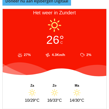
Doneer nu aan Rijsbergen Digitaal
Het weer in Zundert
26°
C
27%
4.3Km/h
2%
Za
Zo
Ma
10/29°C
16/33°C
14/30°C