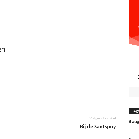
en
Ag
Volgend artikel
9 aug
Bij de Santspuy