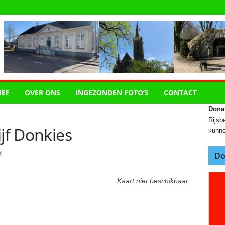
IEF
OVER ONS
INGEZONDEN FOTO’S
CONTACT
Dona
Rijsbe
ijf Donkies
kunne
3
Do
Kaart niet beschikbaar