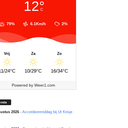
12°
C
79%
6.1Km/h
2%
Vrij
Za
Zo
11/24°C
10/29°C
16/34°C
Powered by
Weer1.com
enda
ustus 2026
-
Accordeonmiddag bij Ut Krisje