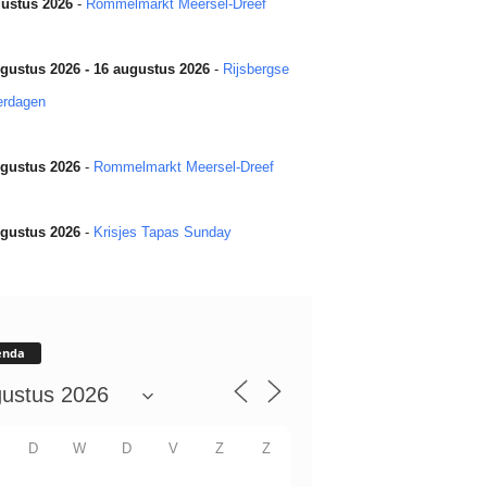
ustus 2026
-
Rommelmarkt Meersel-Dreef
gustus 2026 - 16 augustus 2026
-
Rijsbergse
erdagen
gustus 2026
-
Rommelmarkt Meersel-Dreef
gustus 2026
-
Krisjes Tapas Sunday
enda
D
W
D
V
Z
Z