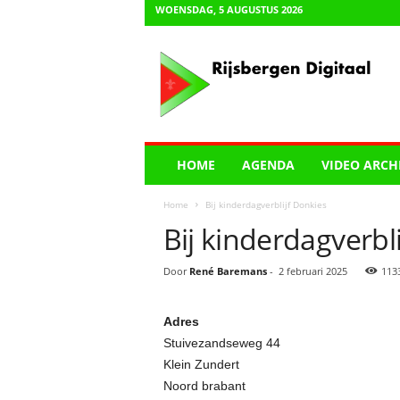
WOENSDAG, 5 AUGUSTUS 2026
R
i
j
s
b
e
r
HOME
AGENDA
VIDEO ARCH
g
e
Home
Bij kinderdagverblijf Donkies
n
Bij kinderdagverbl
D
i
g
Door
René Baremans
-
2 februari 2025
113
i
t
Adres
a
a
Stuivezandseweg 44
l
Klein Zundert
Noord brabant