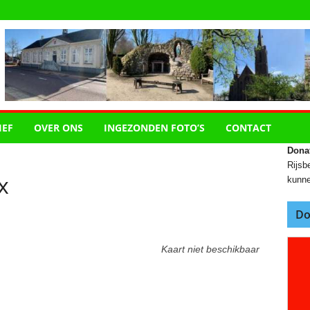
IEF
OVER ONS
INGEZONDEN FOTO’S
CONTACT
Dona
Rijsbe
x
kunne
Do
Kaart niet beschikbaar