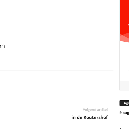
en
Ag
Volgend artikel
9 aug
in de Koutershof