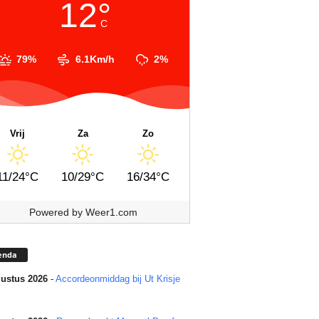
12°
C
79%
6.1Km/h
2%
Vrij
Za
Zo
11/24°C
10/29°C
16/34°C
Powered by
Weer1.com
enda
ustus 2026
-
Accordeonmiddag bij Ut Krisje