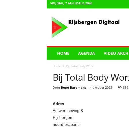
VRIJDAG, 7 AUGUSTUS 2026
R
i
j
s
b
e
r
HOME
AGENDA
VIDEO ARCH
g
e
Home
Bij Total Body Worx
n
Bij Total Body Wor
D
i
g
Door
René Baremans
-
4 oktober 2023
889
i
t
Adres
a
a
Antwerpseweg 8
l
Rijsbergen
noord brabant