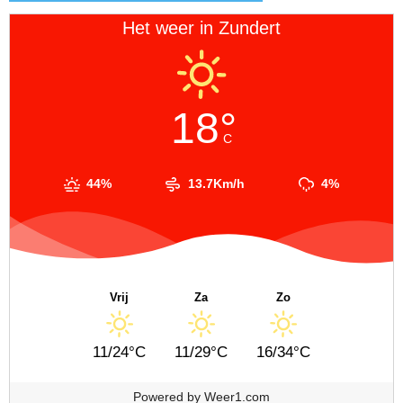
Het weer in Zundert
18°
C
44%
13.7Km/h
4%
Vrij
Za
Zo
11/24°C
11/29°C
16/34°C
Powered by
Weer1.com