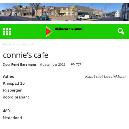
Home
connie's cafe
connie’s cafe
Door
René Baremans
-
6 december 2022
777
Adres
Kaart niet beschikbaar
Kruispad 16
Rijsbergen
noord brabant
4891
Nederland