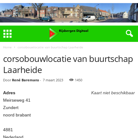
Home
corsobouwlocatie van buurtschap Laarheide
corsobouwlocatie van buurtschap
Laarheide
Door
René Baremans
-
7 maart 2023
1450
Adres
Kaart niet beschikbaar
Meirseweg 41
Zundert
noord brabant
4881
Nederland