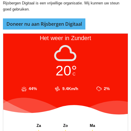
Rijsbergen Digitaal is een vrijwillige organisatie. Wij kunnen uw steun
goed gebruiken.
Doneer nu aan Rijsbergen Digitaal
Het weer in Zundert
20°
C
44%
9.4Km/h
2%
Za
Zo
Ma