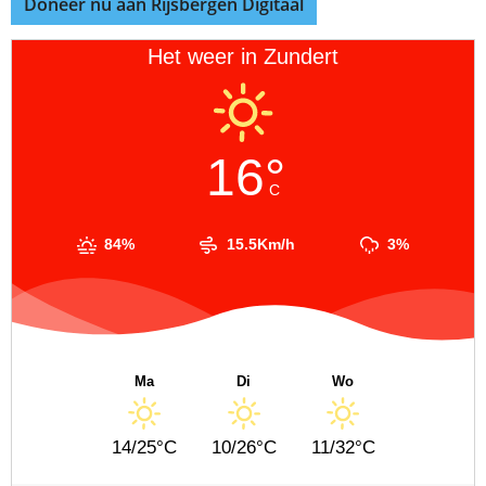
Doneer nu aan Rijsbergen Digitaal
Het weer in Zundert
16°
C
84%
15.5Km/h
3%
Ma
Di
Wo
14/25°C
10/26°C
11/32°C