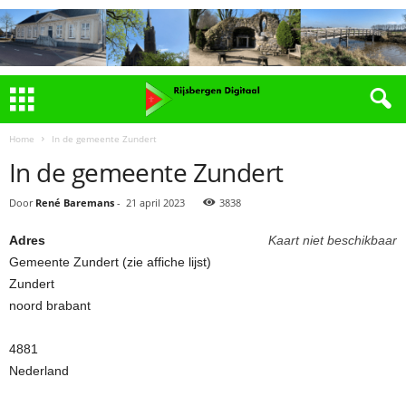
Home
In de gemeente Zundert
In de gemeente Zundert
Door
René Baremans
-
21 april 2023
3838
Adres
Kaart niet beschikbaar
Gemeente Zundert (zie affiche lijst)
Zundert
noord brabant
4881
Nederland