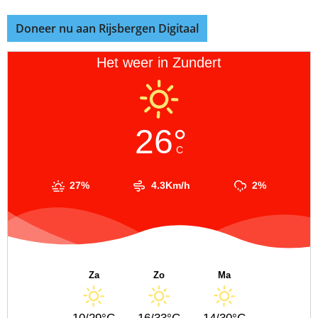
Doneer nu aan Rijsbergen Digitaal
Het weer in Zundert
26°
C
27%
4.3Km/h
2%
Za
Zo
Ma