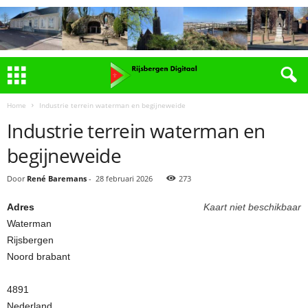
Home
Industrie terrein waterman en begijneweide
Industrie terrein waterman en
begijneweide
Door
René Baremans
-
28 februari 2026
273
Adres
Kaart niet beschikbaar
Waterman
Rijsbergen
Noord brabant
4891
Nederland