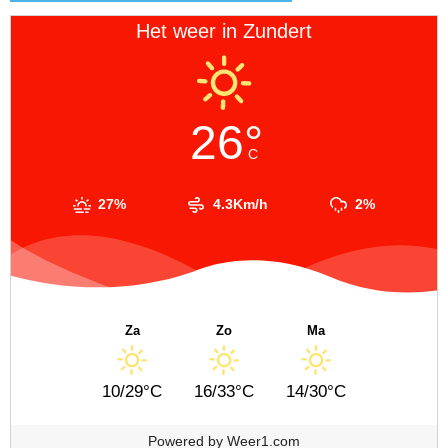
Het weer in Zundert
26°
C
27%
4.3Km/h
2%
Za
Zo
Ma
10/29°C
16/33°C
14/30°C
Powered by
Weer1.com