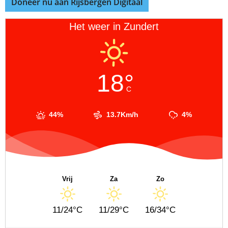
Doneer nu aan Rijsbergen Digitaal
Het weer in Zundert
18°
C
44%
13.7Km/h
4%
Vrij
Za
Zo
11/24°C
11/29°C
16/34°C