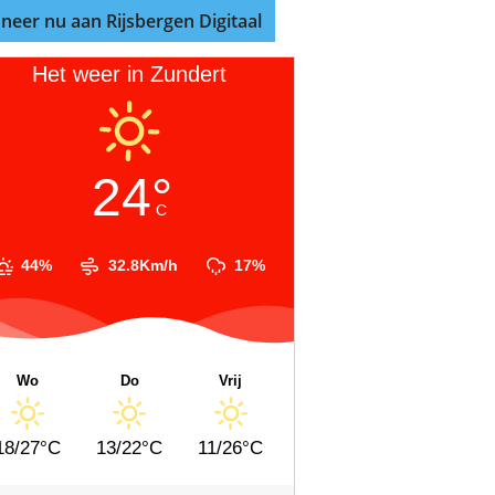
neer nu aan Rijsbergen Digitaal
Het weer in Zundert
24°
C
44%
32.8Km/h
17%
Wo
Do
Vrij
18/27°C
13/22°C
11/26°C