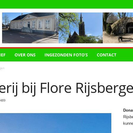
IEF
OVER ONS
INGEZONDEN FOTO’S
CONTACT
rgen
rij bij Flore Rijsberg
489
Dona
Rijsbe
kunne