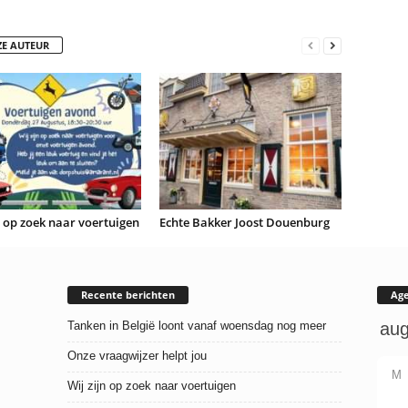
ZE AUTEUR
n op zoek naar voertuigen
Echte Bakker Joost Douenburg
Recente berichten
Ag
Tanken in België loont vanaf woensdag nog meer
Onze vraagwijzer helpt jou
M
Wij zijn op zoek naar voertuigen