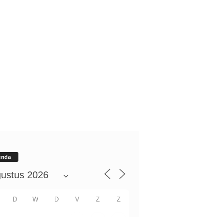
enda
D
W
D
V
Z
Z