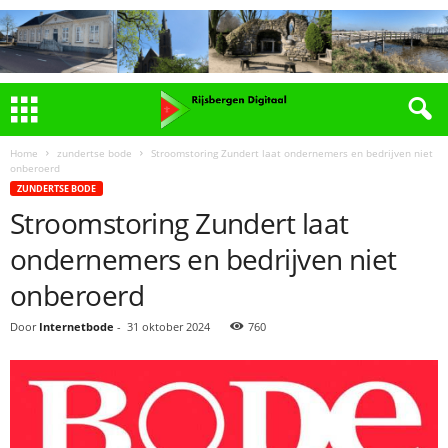
Home
zundertse bode
Stroomstoring Zundert laat ondernemers en bedrijven niet
onberoerd
ZUNDERTSE BODE
Stroomstoring Zundert laat
ondernemers en bedrijven niet
onberoerd
Door
Internetbode
-
31 oktober 2024
760