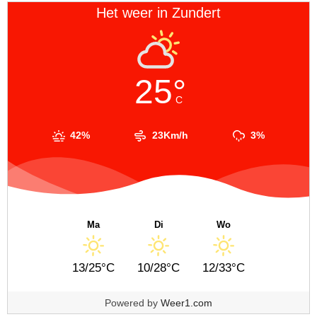
Het weer in Zundert
25°
C
42%
23Km/h
3%
Ma
Di
Wo
13/25°C
10/28°C
12/33°C
Powered by
Weer1.com