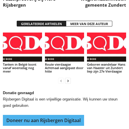
Rijsbergen
gemeente Zundert
GERELATEERDE ARTIKELEN
MEER VAN DEZE AUTEUR
Tanken in België loont
Route vierdaagse
Geboren wandelaar Hans
vanaf woensdag nog
Achtmaal aangepast door
van Haaster uit Zundert
meer
hitte
liep zijn 27e Vierdaagse
Donatie gevraagd
Rijsbergen Digitaal is een vrijwillige organisatie. Wij kunnen uw steun
goed gebruiken.
Doneer nu aan Rijsbergen Digitaal