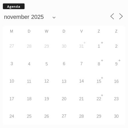
Agenda
M
D
W
D
V
Z
Z
+
+
27
28
29
30
31
1
2
+
+
3
6
7
4
5
8
9
+
10
12
14
11
13
15
16
+
17
18
19
20
21
22
23
27
24
25
26
28
29
30