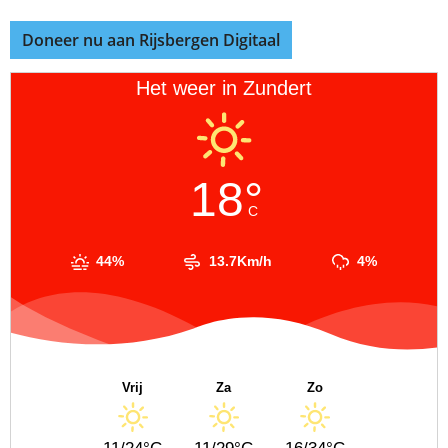
Doneer nu aan Rijsbergen Digitaal
Het weer in Zundert
18°
C
44%
13.7Km/h
4%
Vrij
Za
Zo