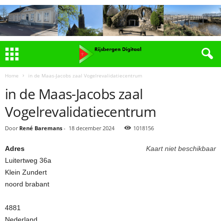
Home
in de Maas-Jacobs zaal Vogelrevalidatiecentrum
in de Maas-Jacobs zaal
Vogelrevalidatiecentrum
Door
René Baremans
-
18 december 2024
1018156
Adres
Kaart niet beschikbaar
Luitertweg 36a
Klein Zundert
noord brabant
4881
Nederland