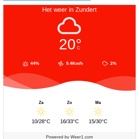
Het weer in Zundert
20°
C
44%
9.4Km/h
2%
Za
Zo
Ma
10/28°C
16/33°C
15/30°C
Powered by
Weer1.com