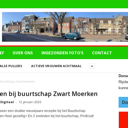
EF
OVER ONS
INGEZONDEN FOTO’S
CONTACT
LSE PULLERS
ACTIEVE VROUWEN ACHTMAAL
Dona
Buurtschap Zwartmoerken
Rijsbe
kunne
den bij buurtschap Zwart Moerken
Do
 Digitaal
-
12 januari 2026
weer een drukke nieuwjaars receptie bij het Buurtschap
 Heel gezellig> En 2 ereleden bij het buurtschap, Proficiat!