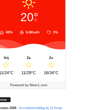
20°
C
48%
6.8Km/h
3%
Vrij
Za
Zo
11/24°C
11/29°C
16/34°C
Powered by
Weer1.com
enda
ustus 2026
-
Accordeonmiddag bij Ut Krisje