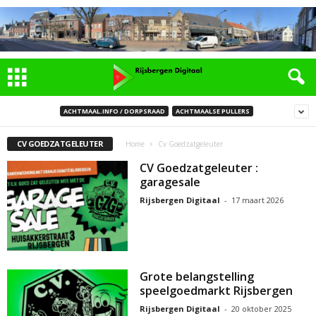
ACHTMAAL.INFO / DORPSRAAD
ACHTMAALSE PULLERS
CV GOEDZATGELEUTER
Home
Cv Goedzatgeleuter
CV Goedzatgeleuter :
garagesale
Rijsbergen Digitaal
-
17 maart 2026
Grote belangstelling
speelgoedmarkt Rijsbergen
Rijsbergen Digitaal
-
20 oktober 2025