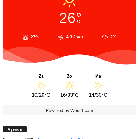
26°
C
27%
4.3Km/h
2%
Za
Zo
Ma
10/29°C
16/33°C
14/30°C
Powered by
Weer1.com
Agenda