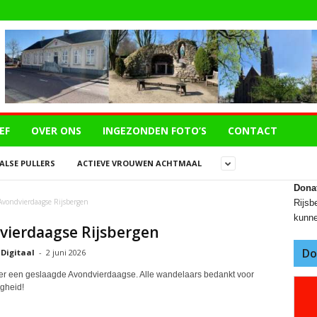
EF
OVER ONS
INGEZONDEN FOTO’S
CONTACT
LSE PULLERS
ACTIEVE VROUWEN ACHTMAAL
Dona
Avondvierdaagse Rijsbergen
Rijsbe
kunne
vierdaagse Rijsbergen
Do
 Digitaal
-
2 juni 2026
r een geslaagde Avondvierdaagse. Alle wandelaars bedankt voor
igheid!