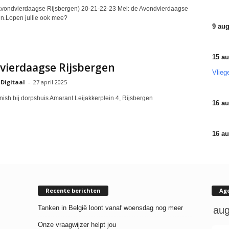
 Avondvierdaagse Rijsbergen) 20-21-22-23 Mei: de Avondvierdaagse
en.Lopen jullie ook mee?
9 aug
15 au
vierdaagse Rijsbergen
Vlieg
 Digitaal
-
27 april 2025
inish bij dorpshuis Amarant Leijakkerplein 4, Rijsbergen
16 au
16 au
Recente berichten
Ag
Tanken in België loont vanaf woensdag nog meer
Onze vraagwijzer helpt jou