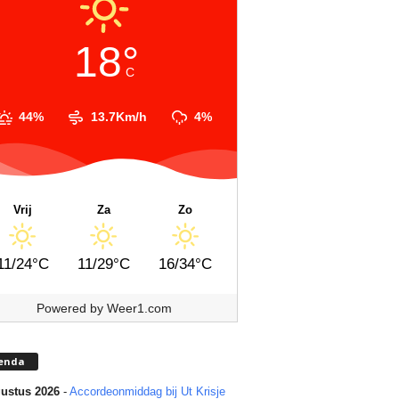
18°
C
44%
13.7Km/h
4%
Vrij
Za
Zo
11/24°C
11/29°C
16/34°C
Powered by
Weer1.com
enda
ustus 2026
-
Accordeonmiddag bij Ut Krisje