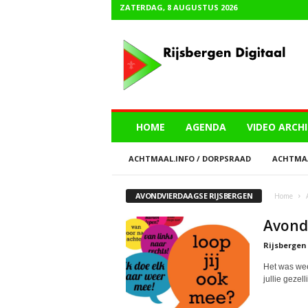
ZATERDAG, 8 AUGUSTUS 2026
R
i
j
s
b
e
r
HOME
AGENDA
VIDEO ARCHI
g
e
ACHTMAAL.INFO / DORPSRAAD
ACHTMAA
n
D
i
AVONDVIERDAAGSE RIJSBERGEN
Home
g
i
Avond
t
Rijsbergen
a
a
Het was wee
l
jullie gezell