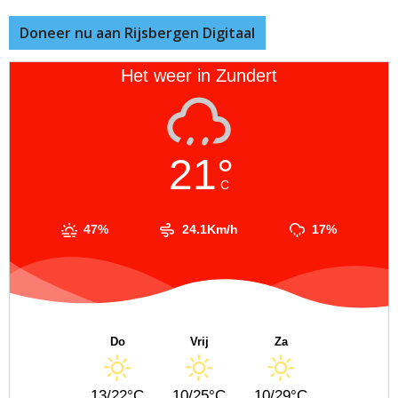
Doneer nu aan Rijsbergen Digitaal
Het weer in Zundert
21°
C
47%
24.1Km/h
17%
Do
Vrij
Za
13/22°C
10/25°C
10/29°C