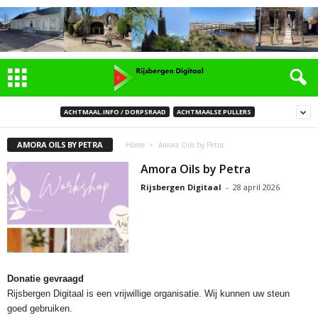
ACHTMAAL.INFO / DORPSRAAD
ACHTMAALSE PULLERS
AMORA OILS BY PETRA
Home
Amora Oils by Petra
Amora Oils by Petra
Rijsbergen Digitaal
-
28 april 2026
Donatie gevraagd
Rijsbergen Digitaal is een vrijwillige organisatie. Wij kunnen uw steun
goed gebruiken.