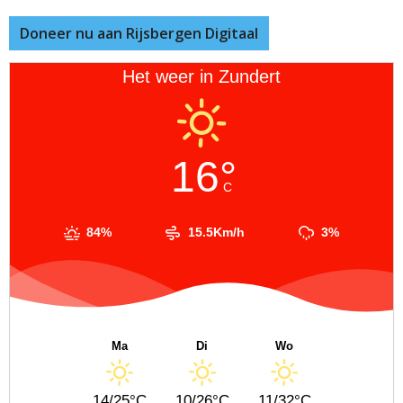
Doneer nu aan Rijsbergen Digitaal
Het weer in Zundert
16°
C
84%
15.5Km/h
3%
Ma
Di
Wo
14/25°C
10/26°C
11/32°C