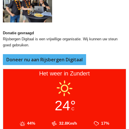
Donatie gevraagd
Rijsbergen Digitaal is een vrijwillige organisatie. Wij kunnen uw steun
goed gebruiken.
Doneer nu aan Rijsbergen Digitaal
Het weer in Zundert
24°
C
44%
32.8Km/h
17%