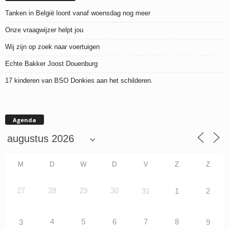
Tanken in België loont vanaf woensdag nog meer
Onze vraagwijzer helpt jou
Wij zijn op zoek naar voertuigen
Echte Bakker Joost Douenburg
17 kinderen van BSO Donkies aan het schilderen.
Agenda
M
D
W
D
V
Z
Z
27
28
29
30
31
1
2
4
5
6
7
8
3
9