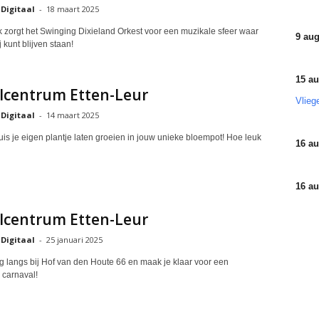
 Digitaal
-
18 maart 2025
jk zorgt het Swinging Dixieland Orkest voor een muzikale sfeer waar
9 aug
ij kunt blijven staan!
15 au
lcentrum Etten-Leur
Vlieg
 Digitaal
-
14 maart 2025
uis je eigen plantje laten groeien in jouw unieke bloempot! Hoe leuk
16 au
16 au
lcentrum Etten-Leur
 Digitaal
-
25 januari 2025
g langs bij Hof van den Houte 66 en maak je klaar voor een
 carnaval!