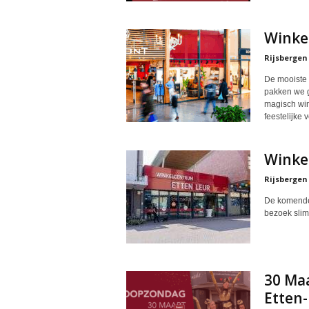
Winke
Rijsbergen
De mooiste t
pakken we g
magisch wint
feestelijke 
Winkel
Rijsbergen
De komende 
bezoek slim
30 Ma
Etten