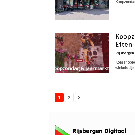
Koopzondag 
Koopz
Etten
Rijsbergen
Kom shoppen
winkels zijn
1
2