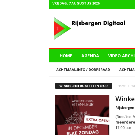
VRIJDAG, 7 AUGUSTUS 2026
R
i
j
s
b
e
r
HOME
AGENDA
VIDEO ARCHI
g
e
ACHTMAAL.INFO / DORPSRAAD
ACHTMAA
n
D
i
WINKELCENTRUM ETTEN LEUR
Home
Wi
g
i
Winke
t
Rijsbergen
a
a
(Bron/foto: Wi
l
𝗺𝗲𝗲𝗿𝗱𝗲
17.00 uur...