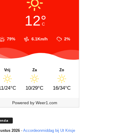
12°
C
79%
6.1Km/h
2%
Vrij
Za
Zo
11/24°C
10/29°C
16/34°C
Powered by
Weer1.com
enda
ustus 2026
-
Accordeonmiddag bij Ut Krisje