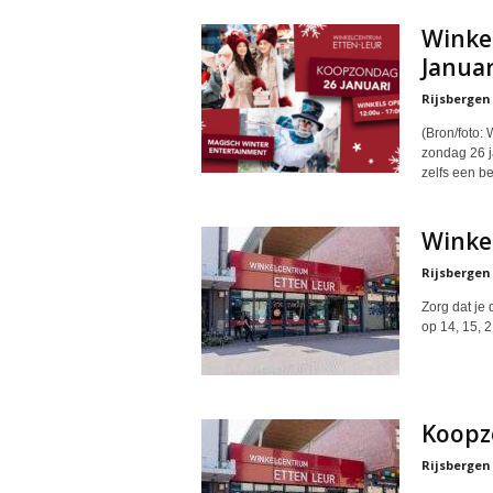
Winke
Januar
Rijsbergen
(Bron/foto:
zondag 26 j
zelfs een be
Winke
Rijsbergen
Zorg dat je 
op 14, 15, 
Koopz
Rijsbergen