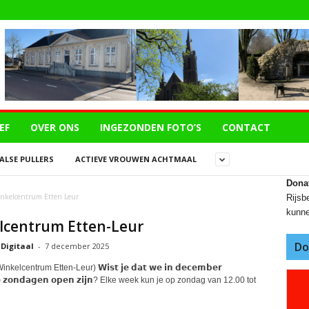
EF
OVER ONS
INGEZONDEN FOTO’S
CONTACT
LSE PULLERS
ACTIEVE VROUWEN ACHTMAAL
Dona
nkelcentrum Etten Leur
Rijsbe
kunne
lcentrum Etten-Leur
Do
 Digitaal
-
7 december 2025
nkelcentrum Etten-Leur) 𝗪𝗶𝘀𝘁 𝗷𝗲 𝗱𝗮𝘁 𝘄𝗲 𝗶𝗻 𝗱𝗲𝗰𝗲𝗺𝗯𝗲𝗿
𝗲 𝘇𝗼𝗻𝗱𝗮𝗴𝗲𝗻 𝗼𝗽𝗲𝗻 𝘇𝗶𝗷𝗻? Elke week kun je op zondag van 12.00 tot