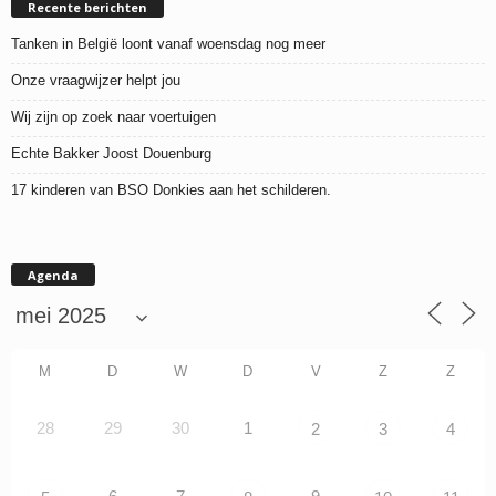
Recente berichten
Tanken in België loont vanaf woensdag nog meer
Onze vraagwijzer helpt jou
Wij zijn op zoek naar voertuigen
Echte Bakker Joost Douenburg
17 kinderen van BSO Donkies aan het schilderen.
Agenda
M
D
W
D
V
Z
Z
28
29
30
1
2
3
4