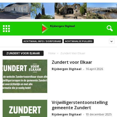
ACHTMAAL.INFO / DORPSRAAD
ACHTMAALSE PULLERS
ZUNDERT VOOR ELKAAR
Home
Zundert Voor Elkaar
Zundert voor Elkaar
Rijsbergen Digitaal
-
16 april 2026
Vrijwilligerstentoonstelling
gemeente Zundert
Rijsbergen Digitaal
-
10 december 2025