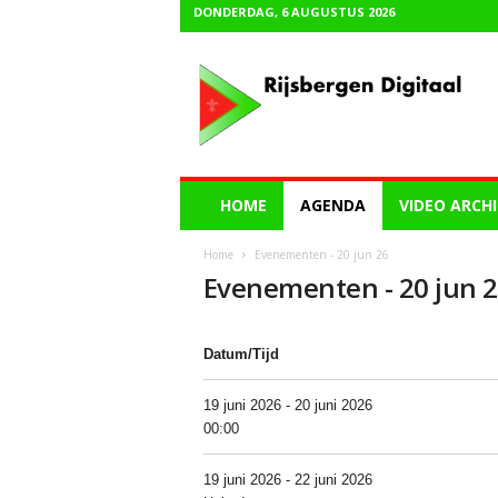
DONDERDAG, 6 AUGUSTUS 2026
R
i
j
s
b
e
r
HOME
AGENDA
VIDEO ARCHI
g
e
Home
Evenementen - 20 jun 26
n
Evenementen - 20 jun 
D
i
g
Datum/Tijd
i
t
a
19 juni 2026 - 20 juni 2026
a
00:00
l
19 juni 2026 - 22 juni 2026