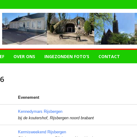
EF
OVER ONS
INGEZONDEN FOTO’S
CONTACT
26
Evenement
Kennedymars Rijsbergen
bij de koutershof, Rijsbergen noord brabant
Kermisweekend Rijsbergen